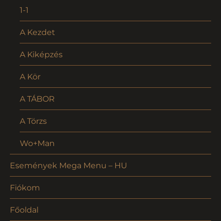
1-1
A Kezdet
A Kiképzés
A Kör
A TÁBOR
A Törzs
Wo+Man
Események Mega Menu – HU
Fiókom
Főoldal