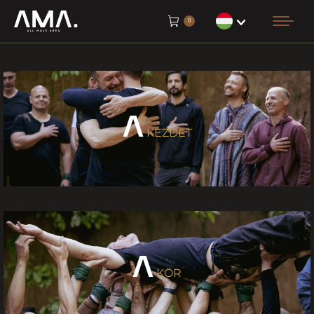
0
KEZDET
KÖR