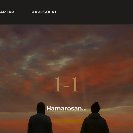
APTÁR
KAPCSOLAT
1-1
Hamarosan…