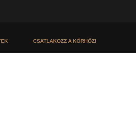
YEK
CSATLAKOZZ A KÖRHÖZ!
Csatlakozz az AMA közösségéhez –
ahol férfiként találkozunk.
Értesülj elsőként eseményeinkről,
csoportos munkákról és különleges
tartalmainkról, amelyek segítik a belső
utad.
CSATLAKOZZ A KÖRHÖZ
ÉS