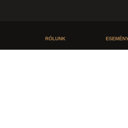
RÓLUNK
ESEMÉN
Főoldal
A KEZDET
Rólunk
A KÖR
ssuk a
Események
WO+MAN
válni a
Naptár
A TÖRZS
 a másikat!”
Kapcsolat
A TÁBOR
A KIKÉPZ
1-1