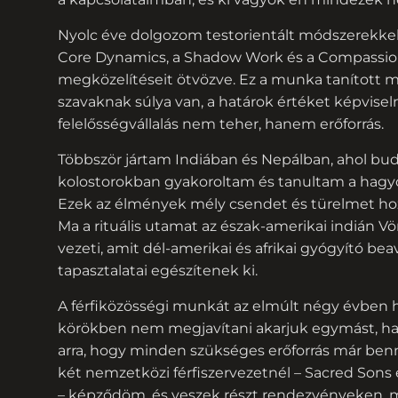
Nyolc éve dolgozom testorientált módszerekkel 
Core Dynamics, a Shadow Work és a Compassio
megközelítéseit ötvözve. Ez a munka tanított m
szavaknak súlya van, a határok értéket képviseln
felelősségvállalás nem teher, hanem erőforrás.
Többször jártam Indiában és Nepálban, ahol bu
kolostorokban gyakoroltam és tanultam a hagyo
Ezek az élmények mély csendet és türelmet ho
Ma a rituális utamat az észak-amerikai indián 
vezeti, amit dél-amerikai és afrikai gyógyító be
tapasztalatai egészítenek ki.
A férfiközösségi munkát az elmúlt négy évben 
körökben nem megjavítani akarjuk egymást, h
arra, hogy minden szükséges erőforrás már ben
két nemzetközi férfiszervezetnél – Sacred Sons
– képződöm, és veszek részt rendezvényeken, 