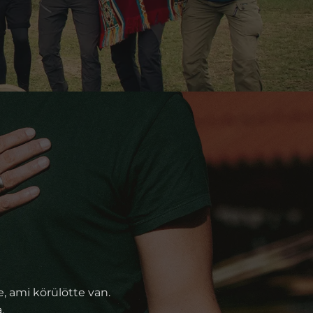
, ami körülötte van.
.