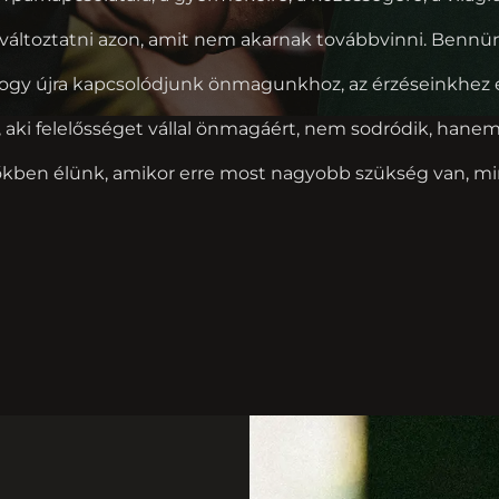
 változtatni azon, amit nem akarnak továbbvinni. Benn
hogy újra kapcsolódjunk önmagunkhoz, az érzéseinkhez 
i, aki felelősséget vállal önmagáért, nem sodródik, hanem
őkben élünk, amikor erre most nagyobb szükség van, min