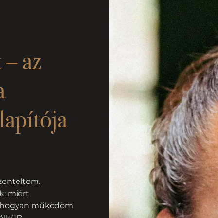
 – az
a
lapítója
zenteltem.
k: miért
n, hogyan működöm
élkül?