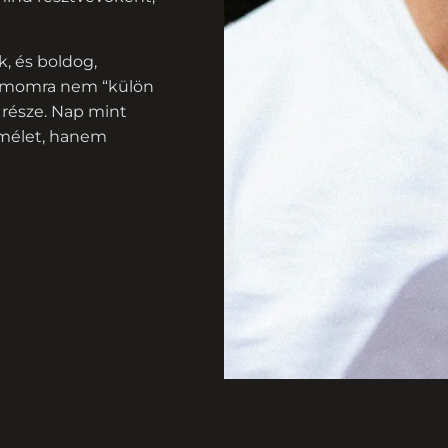
, és boldog,
zámomra nem “külön
 része. Nap mint
lmélet, hanem