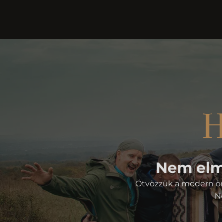
H
Nem elmé
Ötvözzük a modern öni
N