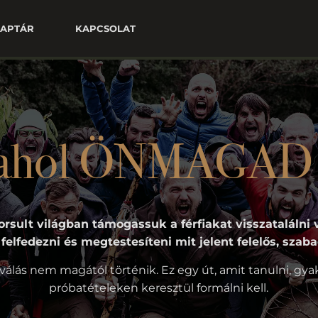
APTÁR
KAPCSOLAT
 ahol ÖNMAGAD l
orsult világban támogassuk a férfiakat visszataláln
a felfedezni és megtestesíteni mit jelent felelős, szaba
válás nem magától történik. Ez egy út, amit tanulni, gya
próbatételeken keresztül formálni kell.