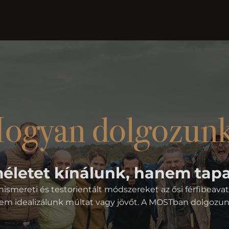
ogyan dolgozun
letet kínálunk, hanem tapa
smereti és testorientált módszereket az ősi férfibeav
em idealizálunk múltat vagy jövőt. A MOSTban dolgozun