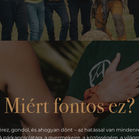
Miért fontos ez?
 érez, gondol, és ahogyan dönt – az hatással van mindenre
A párkapcsolatára, a gyermekeire, a közösségére, a világra