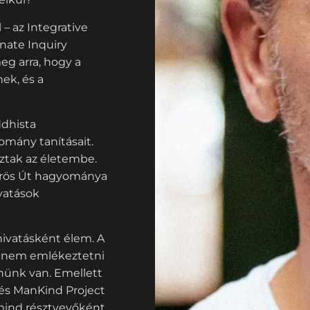
– az Integrative
nate Inquiry
eg arra, hogy a
ek, és a
ddhista
mány tanításait.
ztak az életembe.
Vörös Út hagyománya
avatások
hivatásként élem. A
anem emlékeztetni
nünk van. Emellett
 és ManKind Project
mind résztvevőként,