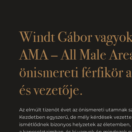
Windt Gábor vagyok
AMA – All Male Are
önismereti férfikör a
és vezetője.
Az elmúlt tizenöt évet az önismereti utamnak s
Kezdetben egyszerű, de mély kérdések vezette
ismétlődnek bizonyos helyzetek az életembe
a kapcsolataimban, és ki vagyok én mindezek n