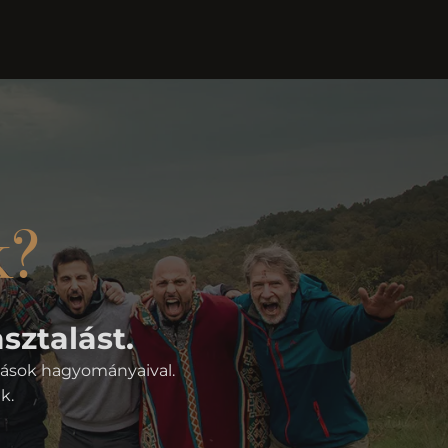
k?
sztalást.
atások hagyományaival.
k.