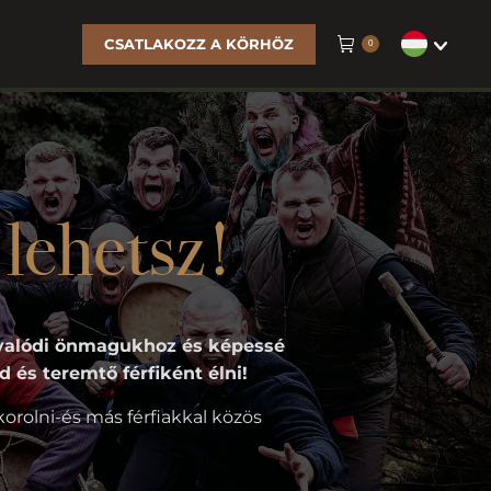
CSATLAKOZZ A KÖRHÖZ
0
ehetsz!
i valódi önmagukhoz és képessé
d és teremtő férfiként élni!
korolni-és más férfiakkal közös