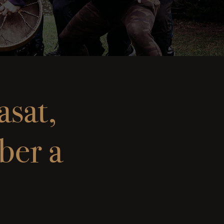
asat,
ber a