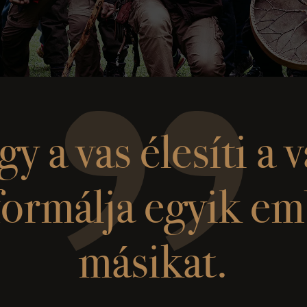
y a vas élesíti a v
formálja egyik em
másikat.