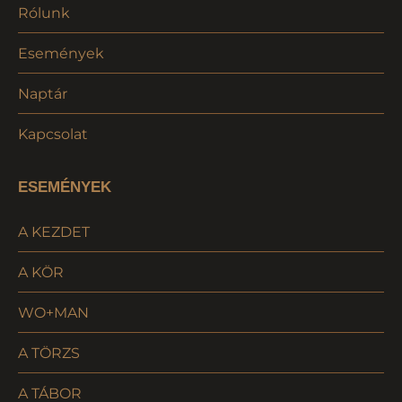
Rólunk
Események
Naptár
Kapcsolat
ESEMÉNYEK
A KEZDET
A KÖR
WO+MAN
A TÖRZS
A TÁBOR