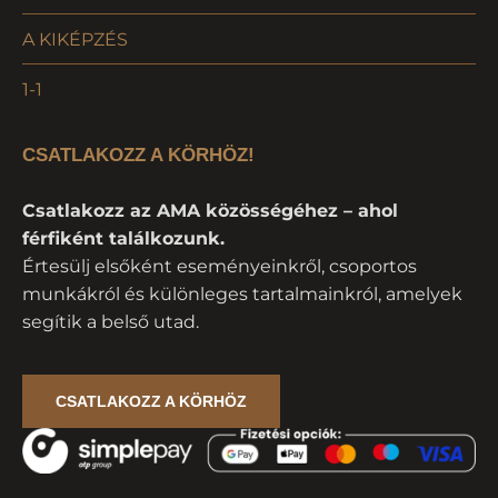
A KIKÉPZÉS
1-1
CSATLAKOZZ A KÖRHÖZ!
Csatlakozz az AMA közösségéhez – ahol
férfiként találkozunk.
Értesülj elsőként eseményeinkről, csoportos
munkákról és különleges tartalmainkról, amelyek
segítik a belső utad.
CSATLAKOZZ A KÖRHÖZ