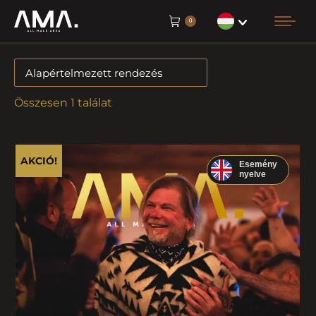
0
Összesen 1 találat
AKCIÓ!
Esemény
nyelve