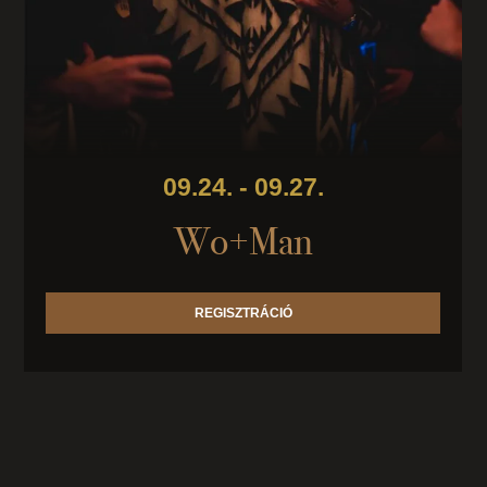
09.24. - 09.27.
Wo+Man
REGISZTRÁCIÓ
Ennek
a
terméknek
több
variációja
van.
A