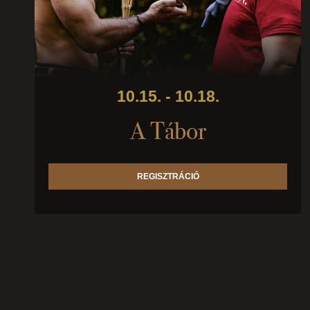
10.15. - 10.18.
A Tábor
REGISZTRÁCIÓ
Ennek
a
terméknek
több
variációja
van.
A
változatok
a