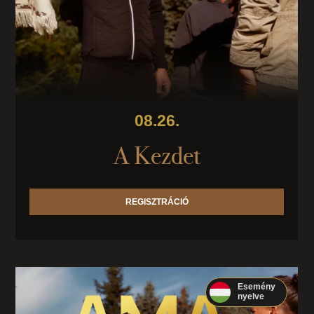
08.26.
A Kezdet
REGISZTRÁCIÓ
Esemény
nyelve